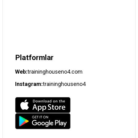
PostgreSQL
Vercel
AdMob
Platformlar
Web:
traininghouseno4.com
Instagram:
traininghouseno4