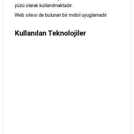
yüzü olarak kullanılmaktadır.
Web sitesi de bulunan bir mobil uyuglamadır.
Kullanılan Teknolojiler
JavaScript
TypeScript
React
Next
React Native
Expo
TanStack Query
Tailwind
Supabase