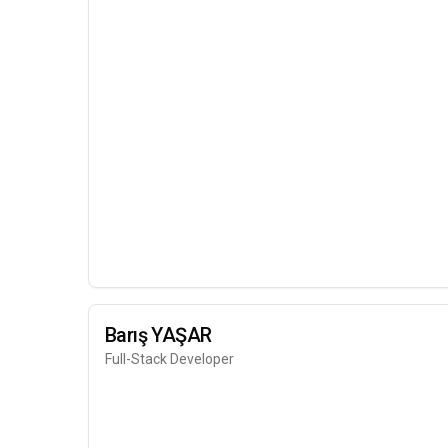
JavaScript
TypeScript
PostgreSQL
Vercel
Barış YAŞAR
Full-Stack Developer