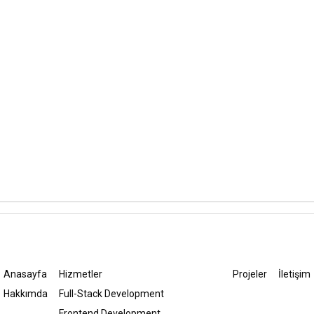
React
Next
TanStack Query
Tailwind
Anasayfa
Hizmetler
Projeler
İletişim
Hakkımda
Full-Stack Development
Frontend Development